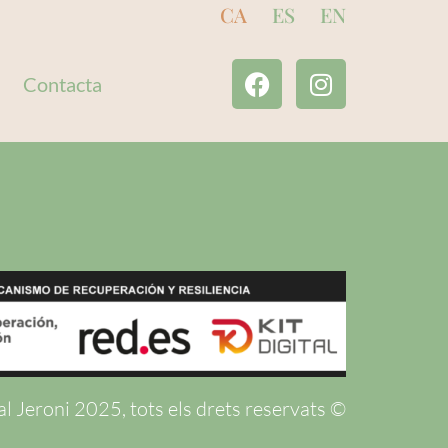
CA
ES
EN
Contacta
l Jeroni 2025, tots els drets reservats ©