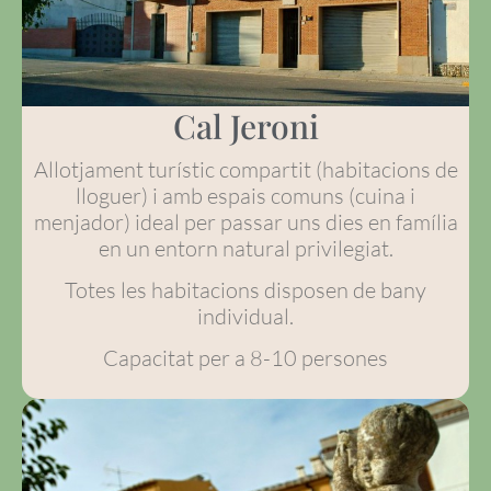
Cal Jeroni
Allotjament turístic compartit (habitacions de
lloguer) i amb espais comuns (cuina i
menjador) ideal per passar uns dies en família
en un entorn natural privilegiat.
Totes les habitacions disposen de bany
individual.
Capacitat per a 8-10 persones​