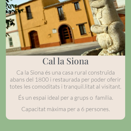
Cal la Siona
Ca la Siona és una casa rural construïda
abans del 1800 i restaurada per poder oferir
totes les comoditats i tranquil.litat al visitant.
És un espai ideal per a grups o família.
Capacitat màxima per a 6 persones.