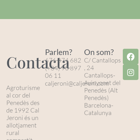
Parlem?
On som?
Contacta
676 874 682
C/ Cantallops
, 24
(+34) 93 897
Cantallops-
06 11
Avinyonet del
caljeroni@caljeroni.com
Agroturisme
Penedès (Alt
al cor del
Penedès)
Penedès des
Barcelona-
de 1992 Cal
Catalunya
Jeroni és un
allotjament
rural