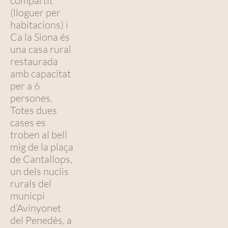
compartit
(lloguer per
habitacions) i
Ca la Siona és
una casa rural
restaurada
amb capacitat
per a 6
persones.
Totes dues
cases es
troben al bell
mig de la plaça
de Cantallops,
un dels nuclis
rurals del
municpi
d’Avinyonet
del Penedès, a